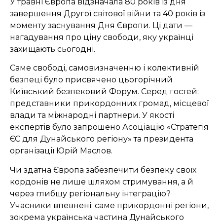
У травні Європа відзначала 80 років із дня
завершення Другої світової війни та 40 років із
моменту заснування Дня Європи. Ці дати —
нагадування про ціну свободи, яку українці
захищають сьогодні.
Саме свободі, самовизначенню і колективній
безпеці було присвячено цьогорічний
Київський безпековий Форум. Серед гостей:
представники прикордонних громад, місцевої
влади та міжнародні партнери. У якості
експертів було запрошено Асоціацію «Стратегія
ЄС для Дунайського регіону» та президента
організації Юрій Маслов.
Чи здатна Європа забезпечити безпеку своїх
кордонів не лише шляхом стримування, а й
через глибшу регіональну інтеграцію?
Учасники впевнені: саме прикордонні регіони,
зокрема українська частина Дунайського