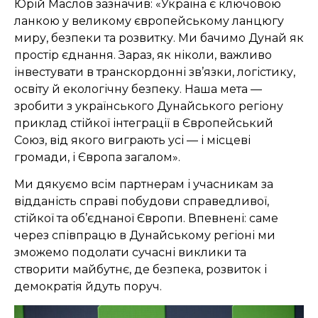
Юрій Маслов зазначив: «Україна є ключовою
ланкою у великому європейському ланцюгу
миру, безпеки та розвитку. Ми бачимо Дунай як
простір єднання. Зараз, як ніколи, важливо
інвестувати в транскордонні зв’язки, логістику,
освіту й екологічну безпеку. Наша мета —
зробити з українського Дунайського регіону
приклад стійкої інтеграції в Європейський
Союз, від якого виграють усі — і місцеві
громади, і Європа загалом».
Ми дякуємо всім партнерам і учасникам за
відданість справі побудови справедливої,
стійкої та об’єднаної Європи. Впевнені: саме
через співпрацю в Дунайському регіоні ми
зможемо подолати сучасні виклики та
створити майбутнє, де безпека, розвиток і
демократія йдуть поруч.