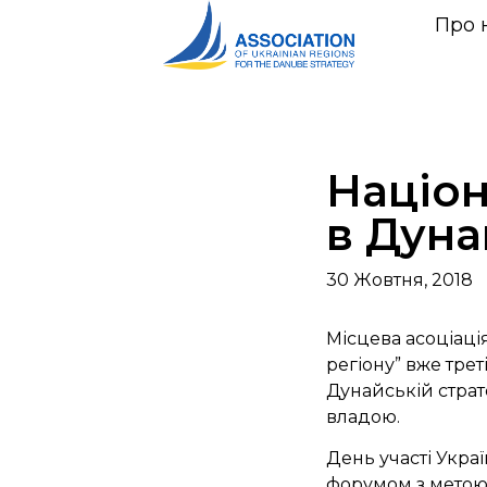
Про 
Націон
в Дуна
30 Жовтня, 2018
Місцева асоціаці
регіону” вже трет
Дунайській страт
владою.
День участі Укра
форумом з метою 