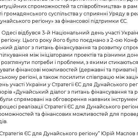
титуційних спроможностей та співробітництва» в рам
і громадянського суспільства у сприянні Уряду в ре
Дунайського регіону» за фінансової підтримки ЄС.
в Одесі відбувся 3-й Національний день участі України
регіону. Цього року його було поєднано з 2-ою Кон
кий діалог з питань фінансування та розвитку спро
ілкування між ініціаторами проектів та різними дон
розглянути потреби і проблеми, з якими стикаються 
тувати фінансові можливостей (державні та приватні)
йському регіоні, а також посилити співпрацю між за
нь участі України у Стратегії ЄС для Дунайського регі
рів «Дунайський діалог з питань фінансування та 
були спрямовані на обговорення наявних інструмен
процесі реалізації Стратегії ЄС для Дунайського регіон
проможностей та фінансових можливостей для пров
ів.
 “Стратегія ЄС для Дунайського регіону” Юрій Маслов