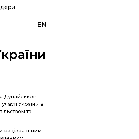
ндери
EN
України
ля Дунайського
 участі України в
пільством та
вим національним
авлених у