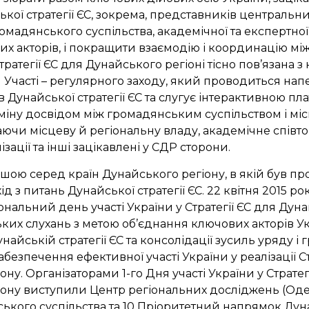
ької стратегії ЄС, зокрема, представників центральн
омадянського суспільства, академічної та експертної
евих акторів, і покращити взаємодію і координацію мі
Стратегії ЄС для Дунайського регіоні тісно пов’язана 
Участі – регулярного заходу, який проводиться на
 Дунайської стратегії ЄС та слугує інтерактивною п
міну досвідом між громадянським суспільством і м
ючи місцеву й регіональну владу, академічне співто
зації та інші зацікавлені у СДР сторони.
ршою серед країн Дунайського регіону, в якій був п
д з питань Дунайської стратегії ЄС. 22 квітня 2015 рок
ональний день участі України у Стратегії ЄС для Дун
ких слухань з метою об’єднання ключових акторів Ук
найській стратегії ЄС та консолідації зусиль уряду 
абезпечення ефективної участі України у реалізації Ст
ну. Організаторами 1-го Дня участі України у Стратег
іону виступили Центр регіональних досліджень (Од
кого суспільства та 10 Пріоритетний напрямок Дуна