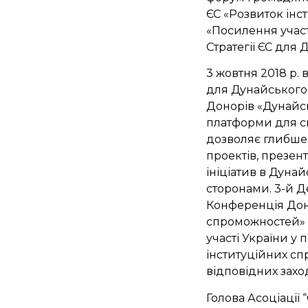
ЄС «Розвиток інс
«Посилення участ
Стратегії ЄС для 
3 жовтня 2018 р. 
для Дунайського 
Донорів «Дунайсь
платформи для сп
дозволяє глибше 
проектів, презен
ініціатив в Дуна
сторонами. 3-й Де
Конференція Доно
спроможностей» 
участі України у 
інституційних с
відповідних заход
Голова Асоціації