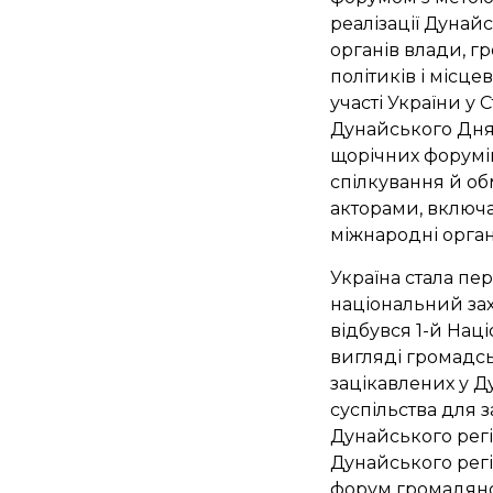
реалізації Дунайс
органів влади, гр
політиків і місц
участі України у 
Дунайського Дня 
щорічних форумів
спілкування й об
акторами, включа
міжнародні органі
Україна стала пе
національний захі
відбувся 1-й Наці
вигляді громадсь
зацікавлених у Ду
суспільства для з
Дунайського регіо
Дунайського рег
форум громадянсь