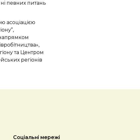
нні певних питань
ою асоціацією
ону”,
 напрямком
івробітництва»,
гіону та Центром
йських регіонів
Соціальні мережі