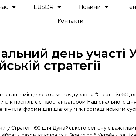
нас
EUSDR
Новини
Те
Контакти
альний день участі 
йській стратегії
я органів місцевого самоврядування “Стратегія ЄС д
ій рік поспіль є співорганізатором Національного дня
егії – платформи для діалогу між громадянським сус
їни у Стратегії ЄС для Дунайського регіону є важли
зібрати разом ключових дійових осіб України, зацік