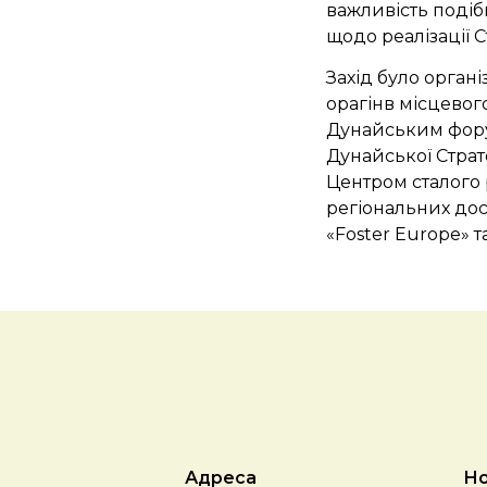
важливість подіб
щодо реалізації С
Захід було орган
орагінв місцевог
Дунайським фору
Дунайської Страт
Центром сталого 
регіональних дос
«Foster Europe»
Адреса
Но