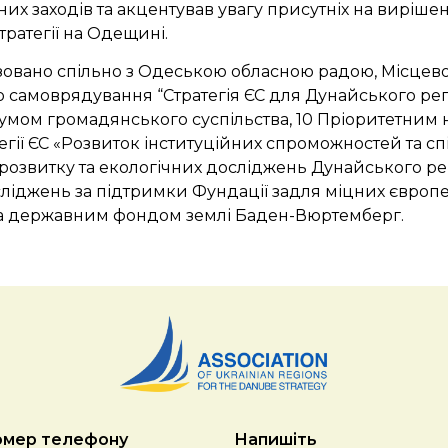
них заходів та акцентував увагу присутніх на виріше
тратегії на Одещині.
ізовано спільно з Одеською обласною радою, Місцев
о самоврядування “Стратегія ЄС для Дунайського регі
мом громадянського суспільства, 10 Пріоритетним
егії ЄС «Розвиток інституційних спроможностей та сп
розвитку та екологічних досліджень Дунайського ре
ліджень за підтримки Фундації задля міцних європе
 та державним фондом землі Баден-Вюртемберг.
мер телефону
Напишіть