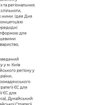
их та регіональних
 спільноти,
ж ними. Ідея Дня
з концепцією
передодні
латформою для
ісцевими
вариство,
роведений
у у м. Київ
айського регіону у
раїни,
і громадянського
ратегії ЄС для
ії ЄС для
еса), Дунайський
йської Стратегії