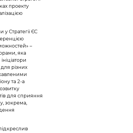
ках проекту
алізацією
 у Стратегії ЄС
ференцією
можностей» –
орами, яка
ініціатори
 для різних
цікавленими
ону та 2-а
розвитку
тів для сприяння
у, зокрема,
едення
 підкреслив