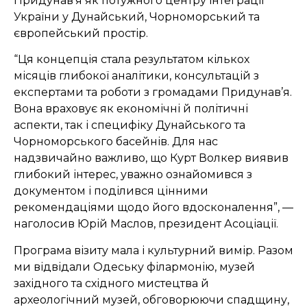
Придунав’я як потужного центру інтеграції
України у Дунайський, Чорноморський та
європейський простір.
“Ця концепція стала результатом кількох
місяців глибокої аналітики, консультацій з
експертами та роботи з громадами Придунав’я.
Вона враховує як економічні й політичні
аспекти, так і специфіку Дунайського та
Чорноморського басейнів. Для нас
надзвичайно важливо, що Курт Волкер виявив
глибокий інтерес, уважно ознайомився з
документом і поділився цінними
рекомендаціями щодо його вдосконалення”, —
наголосив Юрій Маслов, президент Асоціації.
Програма візиту мала і культурний вимір. Разом
ми відвідали Одеську філармонію, музей
західного та східного мистецтва й
археологічний музей, обговорюючи спадщину,