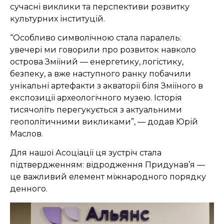
сучасні виклики та перспективи розвитку
культурних інституцій.
“Особливо символічною стала паралель:
увечері ми говорили про розвиток навколо
острова Зміїний — енергетику, логістику,
безпеку, а вже наступного ранку побачили
унікальні артефакти з акваторії біля Зміїного в
експозиції археологічного музею. Історія
тисячоліть перегукується з актуальними
геополітичними викликами”, — додав Юрій
Маслов.
Для нашої Асоціації ця зустріч стала
підтвердженням: відродження Придунав’я —
це важливий елемент міжнародного порядку
денного.