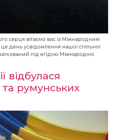
рого серця вітаємо вас із Міжнародним
 це день усвідомлення нашої спільної
чаткований під егідою Міжнародної
ї відбулася
 та румунських