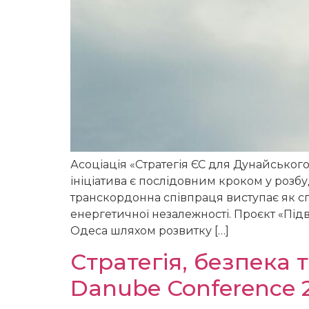
Асоціація «Стратегія ЄС для Дунайськог
ініціатива є послідовним кроком у роз
транскордонна співпраця виступає як сп
енергетичної незалежності. Проєкт «Пі
Одеса шляхом розвитку […]
Стратегія, безпека 
Danube Conference 2