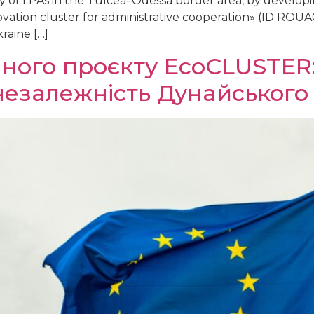
 of LPAs in the Tulcea–Odessa border area, by develop
ovation cluster for administrative cooperation» (ID ROU
aine […]
ого проєкту EcoCLUSTER: 
незалежність Дунайського 