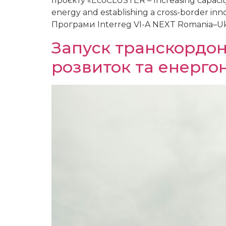
проєкту «EcoCLUSTER – Increasing capacity
energy and establishing a cross-border inn
Програми Interreg VI-A NEXT Romania–Ukr
Запуск транскордонн
розвиток та енерго