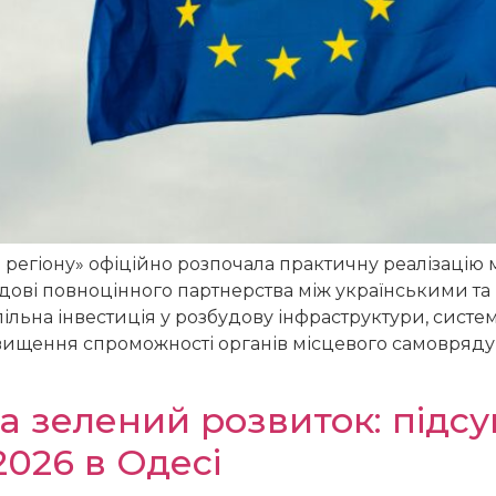
о регіону» офіційно розпочала практичну реалізаці
будові повноцінного партнерства між українськими 
ільна інвестиція у розбудову інфраструктури, систе
двищення спроможності органів місцевого самовряду
та зелений розвиток: підсу
026 в Одесі