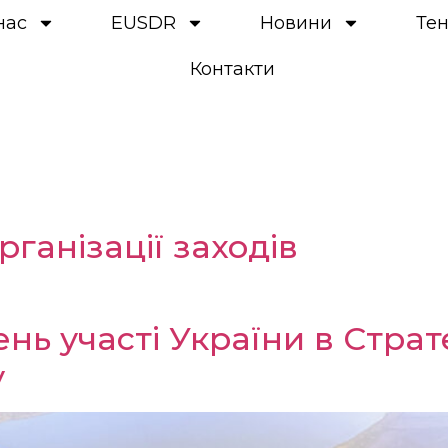
нас
EUSDR
Новини
Те
Контакти
рганізації заходів
нь участі України в Страте
у