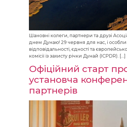
Шановні колеги, партнери та друзі Асоці
днем Дунаю! 29 червня для нас, і особл
відповідальності, єдності та європейс
комісії із захисту річки Дунай (ICPDR). […]
Офіційний старт про
установча конферен
партнерів