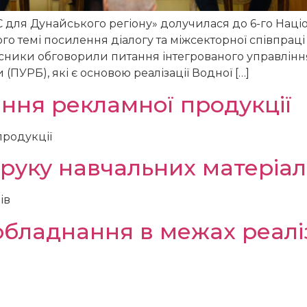
С для Дунайського регіону» долучилася до 6-го Націон
го темі посилення діалогу та міжсекторної співпраці
часники обговорили питання інтегрованого управлі
ПУРБ), які є основою реалізації Водної […]
ення рекламної продукції
родукції
друку навчальних матеріал
ів
обладнання в межах реалі