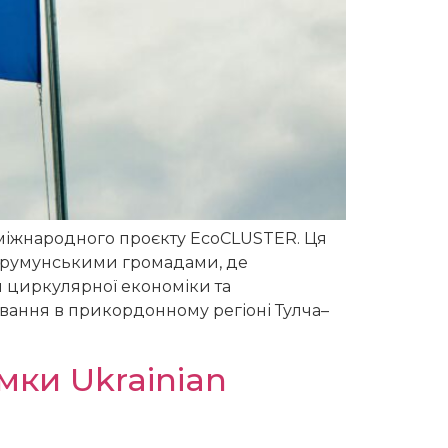
ю міжнародного проєкту EcoCLUSTER. Ця
та румунськими громадами, де
м циркулярної економіки та
вання в прикордонному регіоні Тулча–
мки Ukrainian