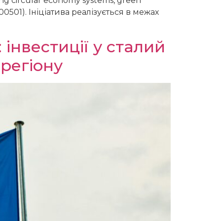
ing circular economy systems, green
A00501). Ініціатива реалізується в межах
інвестиції у сталий
регіону