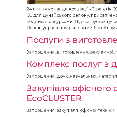
24 липня команда Асоціації «Стратегія Є
ЄС для Дунайського регіону, присвячено
водними ресурсами. Під час зустрічі у
Планів управління річковими басейнами (
Послуги з виготовл
Запрошення_виготовлення_рекламної_п
Комплекс послуг з 
Запрошення_друк_навчальних_матеріал
Закупівля офісного 
EcoCLUSTER
Запрошення_закупівля_офісної_техніки