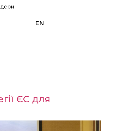
ндери
EN
гії ЄС для