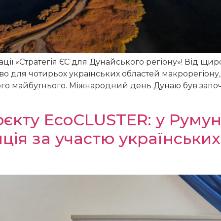
ації «Стратегія ЄС для Дунайського регіону»! Від щи
иво для чотирьох українських областей макрорегіону,
ького майбутнього. Міжнародний день Дунаю був запо
єкту EcoCLUSTER: у Румуні
ція за участю українських